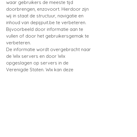
waar gebruikers de meeste tijd
doorbrengen, enzovoort. Hierdoor zijn
wij in staat de structuur, navigatie en
inhoud van depijpuit.be te verbeteren.
Bijvoorbeeld door informatie aan te
vullen of door het gebruikersgemak te
verbeteren.
De informatie wordt overgebracht naar
de Wix servers en door Wix
opgeslagen op servers in de
Verenigde Staten. Wix kan deze
informatie aan derden verschaffen
indien Wix hiertoe wettelijk wordt
verplicht, of voor zover derden de
informatie namens Wix verwerken.
depijpuit.be heeft hier geen invloed op.
Je hebt het recht om aan ons te vragen
welke persoonsgegevens er van jou in
onze gegevensbestanden zijn
opgeslagen. Wanneer je meent dat die