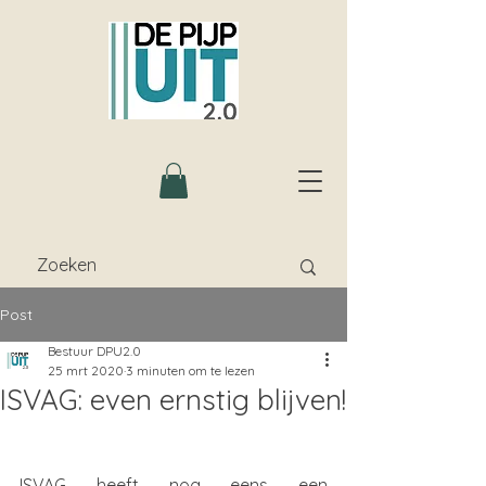
Post
Bestuur DPU2.0
25 mrt 2020
3 minuten om te lezen
ISVAG: even ernstig blijven!
ISVAG heeft nog eens een 