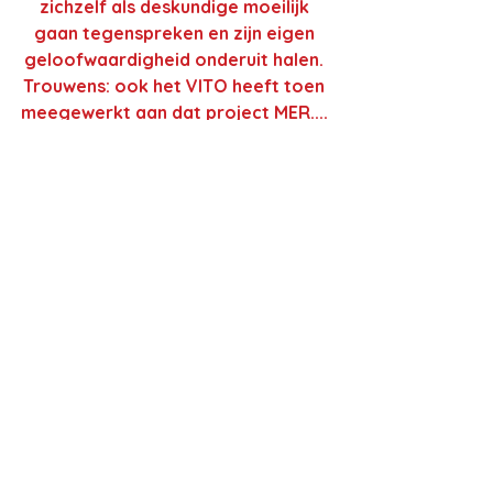
zichzelf als deskundige moeilijk 
gaan tegenspreken en zijn eigen 
geloofwaardigheid onderuit halen. 
Trouwens: ook het VITO heeft toen 
meegewerkt aan dat project MER.... 
en komen nu tot gans andere 
conclusies...
‐ Dirk Van Den Broeck, 
bedrijfsrevisor van ISVAG - een 
bedrijfsrevisor die meewerkt aan 
een opiniestuk ten gunste van een 
van zijn klanten
De uitgever van deze tekst is de 
gemeentelijke milieuadviesraad, een 
onafhankelijk adviesorgaan, 
waarvan de stemgerechtigde leden, 