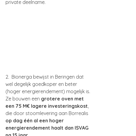
private deelname.
2.  Bionerga bewijst in Beringen dat 
wel degelijk goedkoper en beter 
(hoger energierendement) mogelijk is. 
Ze bouwen een 
grotere oven met 
een 75 M€ lagere investeringskost
, 
die door stoomlevering aan Borrealis 
op dag één al een hoger 
energierendement haalt dan ISVAG 
na 15 jaar.