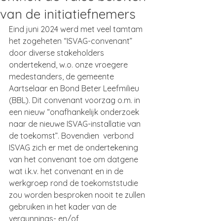
van de initiatiefnemers
Eind juni 2024 werd met veel tamtam 
het zogeheten “ISVAG-convenant” 
door diverse stakeholders 
ondertekend, w.o. onze vroegere 
medestanders, de gemeente 
Aartselaar en Bond Beter Leefmilieu 
(BBL). Dit convenant voorzag o.m. in 
een nieuw “onafhankelijk onderzoek 
naar de nieuwe ISVAG-installatie van 
de toekomst”. Bovendien  verbond 
ISVAG zich er met de ondertekening 
van het convenant toe om datgene 
wat i.k.v. het convenant en in de 
werkgroep rond de toekomststudie 
zou worden besproken nooit te zullen 
gebruiken in het kader van de 
vergunnings- en/of 