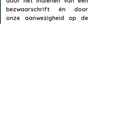
door het indienen van een 
bezwaarschrift én door 
onze aanwezigheid op de 
informatievergadering van 
13 september!