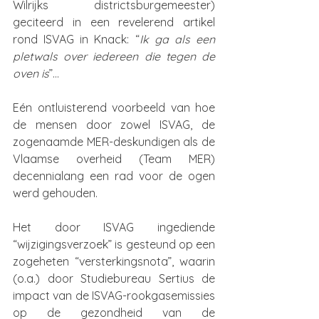
Wilrijks districtsburgemeester) 
geciteerd in een revelerend artikel 
rond ISVAG in Knack: “
Ik ga als een 
pletwals over iedereen die tegen de 
oven is
”…  
Eén ontluisterend voorbeeld van hoe 
de mensen door zowel ISVAG, de 
zogenaamde MER-deskundigen als de 
Vlaamse overheid (Team MER) 
decennialang een rad voor de ogen 
werd gehouden.
Het door ISVAG ingediende 
“wijzigingsverzoek” is gesteund op een 
zogeheten “versterkingsnota”, waarin 
(o.a.) door Studiebureau Sertius de 
impact van de ISVAG-rookgasemissies 
op de gezondheid van de 